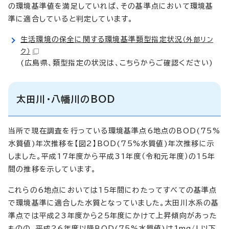
の環境基準値を満足していれば、その基準点において環境基
準に適合していると判定しています。
生活環境の保全に関する環境基準類型指定状況
（外部リン
ク）
(広島県、類型指定の状況は、こちらからご確認ください)
太田川・八幡川のBOD
当所で現在調査を行っている環境基準点6地点のBOD(75%
水質値)年次推移を【図2】BOD(75%水質値)年次推移に示
しました。平成17年度から平成31年度（令和元年度）の15年
間の推移を示しています。
これらの6地点においては15年間にわたってすべての基準点
で環境基準に適合した水質となっていました。太田川水系の基
準点では平成23年度から25年度にかけて上昇傾向があった
ものの、平成26年度以降BOD(75%水質値)は1mg/L以下