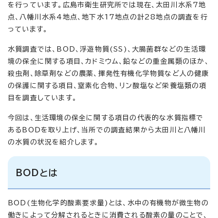
を行っています。広島市衛生研究所では現在、太田川水系7地
点、八幡川水系4地点、地下水17地点の計28地点の調査を行
っています。
水質調査では、BOD、浮遊物質(SS)、大腸菌群などの生活環
境の保全に関する項目、カドミウム、鉛などの重金属類のほか、
殺虫剤、除草剤などの農薬、揮発性有機化学物質など人の健康
の保護に関する項目、窒素化合物、リン酸塩など栄養塩類の項
目を調査しています。
今回は、生活環境の保全に関する項目の代表的な水質指標で
あるBODを取り上げ、当所での調査結果から太田川と八幡川
の水質の状況を紹介します。
BODとは
BOD(生物化学的酸素要求量)とは、水中の有機物が微生物の
働きによって分解されるときに消費される酸素の量のことで、