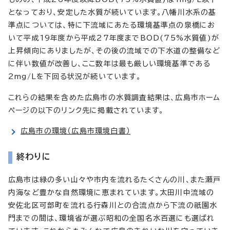
となっており、安定した水質が続いています。八幡川水系の基
準点については、特に下流域にあたる環境基準点の泉橋にお
いて平成19年度から平成27年度までBOD(75%水質値)が
上昇傾向にありましたが、その後の流域での下水道の整備など
に伴い数値が改善し、ここ数年は最も厳しい環境基準である
2mg/Lを下回る状況が続いています。
これらの結果を含めた広島市の水質調査結果は、広島市ホーム
ページの以下のリンク先に掲載されています。
広島市の環境（広島市環境白書）
終わりに
広島市は緑の多い山々や市内を流れるたくさんの川、また瀬戸
内海など豊かな自然環境に恵まれています。太田川中流域の
安佐北区可部町を流れる行森川との合流点から下流の祇園水
門までの間は、環境省が選ぶ昭和の全国名水百選にも選ばれ