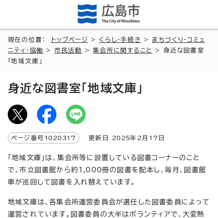
現在の位置：
トップページ
>
くらし・手続き
>
まちづくり・コミュ
ニティ・協働
>
市民活動
>
集会所に関すること
> 身近な図書室
「地域文庫」
身近な図書室「地域文庫」
ページ番号
1020317
更新日
2025
年2月
17
日
「地域文庫」は、集会所等に設置している図書コーナーのこと
で、市立図書館から約1,000冊の図書を配本し、毎月、図書館
車が巡回して図書を入れ替えています。
地域文庫は、各集会所運営委員会が選任した図書委員によって
運営されています。図書委員の大半はボランティアで、大変熱