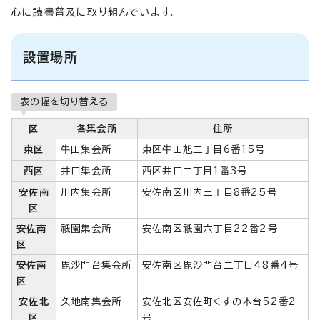
心に読書普及に取り組んでいます。
設置場所
表の幅を切り替える
区
各集会所
住所
東区
牛田集会所
東区牛田旭二丁目6番15号
西区
井口集会所
西区井口二丁目1番3号
安佐南
川内集会所
安佐南区川内三丁目8番25号
区
安佐南
祇園集会所
安佐南区祇園六丁目22番2号
区
安佐南
毘沙門台集会所
安佐南区毘沙門台二丁目48番4号
区
安佐北
久地南集会所
安佐北区安佐町くすの木台52番2
区
号