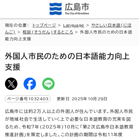
現在の位置：
トップページ
>
Language
>
やさしい日本語(にほ
んご)
>
相談(そうだん)するところ
> 外国人市民のための日本語
能力向上支援
外国人市民のための日本語能力向上
支援
ページ番号
1032403
更新日
2025
年
10
月
29
日
広島市には約2万人以上の外国人が住んでいます。外国人市民
が地域社会で生活していく上で必要な日本語教育の充実を図
るため、令和7年(2025年)10月に「第2次広島市日本語教育
推進計画」を策定しました。この計画の期間は令和11年度