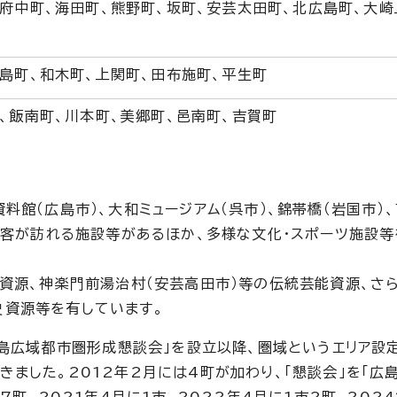
府中町、海田町、熊野町、坂町、安芸太田町、北広島町、大崎
島町、和木町、上関町、田布施町、平生町
、飯南町、川本町、美郷町、邑南町、吉賀町
料館（広島市）、大和ミュージアム（呉市）、錦帯橋（岩国市）、
観光客が訪れる施設等があるほか、多様な文化・スポーツ施設
然資源、神楽門前湯治村（安芸高田市）等の伝統芸能資源、さ
史資源等を有しています。
広島広域都市圏形成懇談会」を設立以降、圏域というエリア設
ました。2012年2月には4町が加わり、「懇談会」を「広