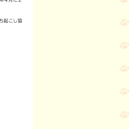
4年4月に2
ち起こし協