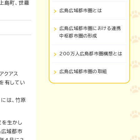
上島町、世羅
広島広域都市圏とは
広島広域都市圏における連携
中枢都市圏の形成
200万人広島都市圏構想とは
広島広域都市圏の取組
アクアス
等を有してい
らには、竹原
定を生かし
島広域都市