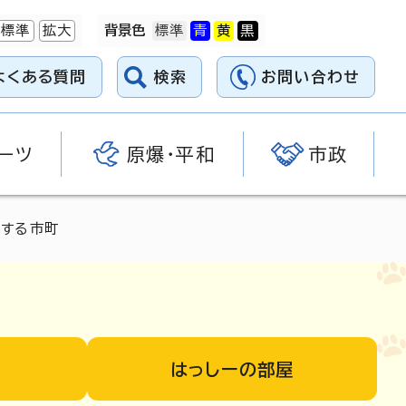
標準
拡大
背景色
よくある質問
検索
お問い合わせ
ーツ
原爆・平和
市政
成する市町
はっしーの部屋