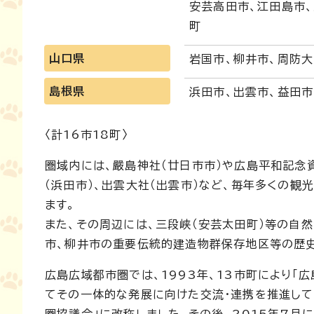
安芸高田市、江田島市、
町
山口県
岩国市、柳井市、周防大
島根県
浜田市、出雲市、益田市
〈計16市18町〉
圏域内には、嚴島神社（廿日市市）や広島平和記念資
（浜田市）、出雲大社（出雲市）など、毎年多くの
ます。
また、その周辺には、三段峡（安芸太田町）等の自
市、柳井市の重要伝統的建造物群保存地区等の歴
広島広域都市圏では、1993年、13市町により「
てその一体的な発展に向けた交流・連携を推進してき