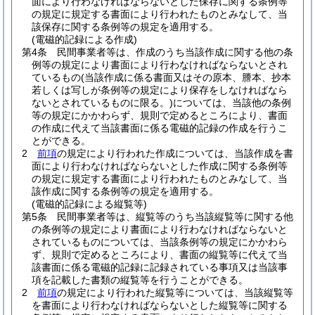
面により行わなければならないとした保存に関する条例等
の規定に規定する書面により行われたものとみなして、当
該保存に関する条例等の規定を適用する。
(電磁的記録による作成)
第4条
民間事業者等は、作成のうち当該作成に関する他の条
例等の規定により書面により行わなければならないとされ
ているもの
(当該作成に係る書面又はその原本、謄本、抄本
若しくは写しが条例等の規定により保存をしなければなら
ないとされているものに限る。)
については、当該他の条例
等の規定にかかわらず、規則で定めるところにより、書面
の作成に代えて当該書面に係る電磁的記録の作成を行うこ
とができる。
2
前項
の規定により行われた作成については、当該作成を書
面により行わなければならないとした作成に関する条例等
の規定に規定する書面により行われたものとみなして、当
該作成に関する条例等の規定を適用する。
(電磁的記録による縦覧等)
第5条
民間事業者等は、縦覧等のうち当該縦覧等に関する他
の条例等の規定により書面により行わなければならないと
されているものについては、当該条例等の規定にかかわら
ず、規則で定めるところにより、書面の縦覧等に代えて当
該書面に係る電磁的記録に記録されている事項又は当該事
項を記載した書類の縦覧等を行うことができる。
2
前項
の規定により行われた縦覧等については、当該縦覧等
を書面により行わなければならないとした縦覧等に関する