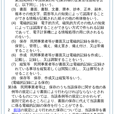
業法
(昭和27年法律第292号)
第10条の企業管理規程を含
む。以下同じ。)
をいう。
(3)
書面 書面、書類、文書、謄本、抄本、正本、副本、
複本その他文字、図形等人の知覚によって認識すること
ができる情報が記載された紙その他の有体物をいう。
(4)
電磁的記録 電子的方式、磁気的方式その他人の知覚
によっては認識することができない方式で作られる記録
であって、電子計算機による情報処理の用に供されるも
のをいう。
(5)
保存 民間事業者等が書面又は電磁的記録を保存し、
保管し、管理し、備え、備え置き、備え付け、又は常備
することをいう。
(6)
作成 民間事業者等が書面又は電磁的記録を作成し、
記載し、記録し、又は調製することをいう。
(7)
縦覧等 民間事業者等が書面又は電磁的記録に記録さ
れている事項を縦覧若しくは閲覧に供し、又は謄写をさ
せることをいう。
(8)
保存等 保存、作成又は縦覧等をいう。
(電磁的記録による保存)
第3条
民間事業者等は、保存のうち当該保存に関する他の条
例等の規定により書面により行わなければならないとされ
ているものについては、当該条例等の規定にかかわらず、
規則で定めるところにより、書面の保存に代えて当該書面
に係る電磁的記録の保存を行うことができる。
2
前項
の規定により行われた保存については、当該保存を書