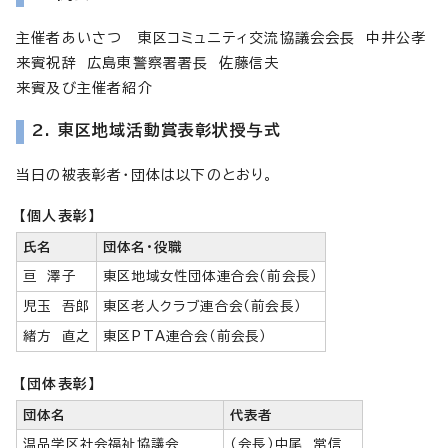
主催者あいさつ 東区コミュニティ交流協議会会長 中井公孝
来賓祝辞 広島東警察署署長 佐藤信夫
来賓及び主催者紹介
2.
東区地域活動賞表彰状授与式
当日の被表彰者・団体は以下のとおり。
【個人表彰】
氏名
団体名・役職
亘 澤子
東区地域女性団体連合会（前会長）
児玉 吾郎
東区老人クラブ連合会（前会長）
緒方 直之
東区PTA連合会（前会長）
【団体表彰】
団体名
代表者
温品学区社会福祉協議会
（会長）中尾 常信