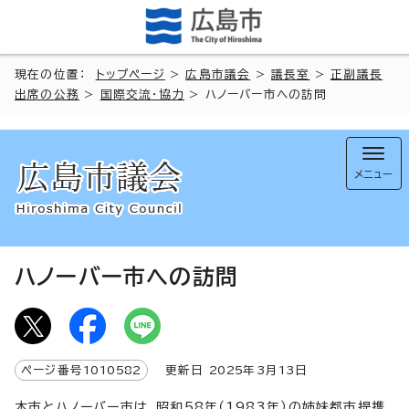
現在の位置：
トップページ
>
広島市議会
>
議長室
>
正副議長
出席の公務
>
国際交流・協力
> ハノーバー市への訪問
メニュー
ハノーバー市への訪問
ページ番号
1010582
更新日
2025
年3月
13
日
本市とハノーバー市は、昭和58年（1983年）の姉妹都市提携