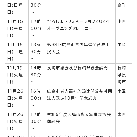
日(日曜
30分
島町
日)
～
11月15
17時
ひろしまドリミネーション2024
中区
日(金曜
50分
オープニングセレモニー
日)
～
11月16
13時
第38回広島市青少年健全育成市
中区
日(土曜
30分
民大会
日)
～
11月19
14時
長崎市議会及び長崎県議会訪問
長崎
日(火曜
30分
県長
日)
～
崎市
11月26
16時
広島市老人福祉施設連盟公益社団
南区
日(火曜
00分
法人認定10周年記念式典
日)
～
11月26
17時
令和6年度広島市私立幼稚園協会
東区
日(火曜
30分
懇談会
日)
～