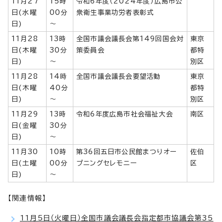
11月27
15時
令和6年度（2024年度）広島市公
日(水曜
00分
衆衛生事業功労者表彰式
日)
～
11月28
13時
全国市議会議長会第149回国会対
東京
日(木曜
30分
策委員会
都特
日)
～
別区
11月28
14時
全国市議会議長会要望活動
東京
日(木曜
40分
都特
日)
～
別区
11月29
13時
令和6年度広島市社会福祉大会
南区
日(金曜
30分
日)
～
11月30
10時
第36回五日市公民館まつりオー
佐伯
日(土曜
00分
プニングセレモニー
区
日)
～
【関連情報】
11月5日（火曜日）全国市議会議長会指定都市協議会第35