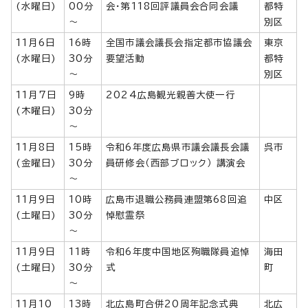
(水曜日)
00分
会・第118回評議員会合同会議
都特
～
別区
11月6日
16時
全国市議会議長会指定都市協議会
東京
(水曜日)
30分
要望活動
都特
～
別区
11月7日
9時
2024広島観光親善大使一行
(木曜日)
30分
～
11月8日
15時
令和6年度広島県市議会議長会議
呉市
(金曜日)
30分
員研修会（西部ブロック） 講演会
～
11月9日
10時
広島市退職公務員連盟第68回追
中区
(土曜日)
30分
悼慰霊祭
～
11月9日
11時
令和6年度中国地区殉職隊員追悼
海田
(土曜日)
30分
式
町
～
11月10
13時
北広島町合併20周年記念式典
北広