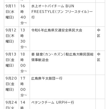
9月11
16
水上オートバイチーム BUN
日(水
時
FREESTYLE（ブン フリースタイル）一
曜日)
40
行
分～
9月12
13
令和6年広島県交通安全県民大会
中
日(木
時
区
曜日)
30
分～
9月13
18
姜 鎬曾（カン・ホズン）駐広島大韓民国総
中
日（金
時
領事歓迎会
区
曜日）
00
分～
9月20
17
広島庚午太鼓団一行
日(金
時
曜日)
00
分～
9月24
14
ペタンクチーム URPH一行
日(火
時