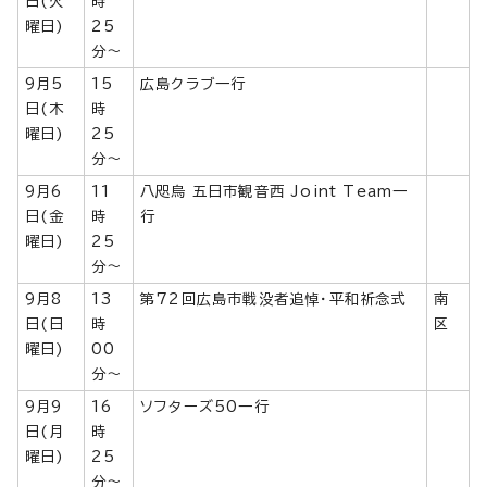
日(火
時
曜日)
25
分～
9月5
15
広島クラブ一行
日(木
時
曜日)
25
分～
9月6
11
八咫烏 五日市観音西 Joint Team一
日(金
時
行
曜日)
25
分～
9月8
13
第72回広島市戦没者追悼・平和祈念式
南
日(日
時
区
曜日)
00
分～
9月9
16
ソフターズ50一行
日(月
時
曜日)
25
分～