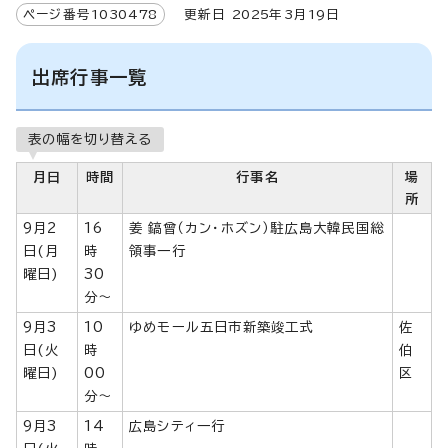
ページ番号
1030478
更新日
2025
年3月
19
日
出席行事一覧
表の幅を切り替える
月日
時間
行事名
場
所
9月2
16
姜 鎬曾（カン・ホズン）駐広島大韓民国総
日(月
時
領事一行
曜日)
30
分～
9月3
10
ゆめモール五日市新築竣工式
佐
日(火
時
伯
曜日)
00
区
分～
9月3
14
広島シティ一行