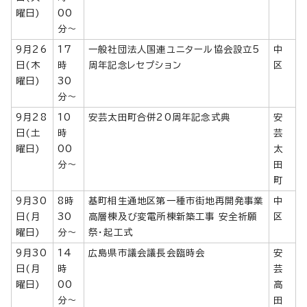
曜日)
00
分～
9月26
17
一般社団法人国連ユニタール協会設立5
中
日(木
時
周年記念レセプション
区
曜日)
30
分～
9月28
10
安芸太田町合併20周年記念式典
安
日(土
時
芸
曜日)
00
太
分～
田
町
9月30
8時
基町相生通地区第一種市街地再開発事業
中
日(月
30
高層棟及び変電所棟新築工事 安全祈願
区
曜日)
分～
祭・起工式
9月30
14
広島県市議会議長会臨時会
安
日(月
時
芸
曜日)
00
高
分～
田