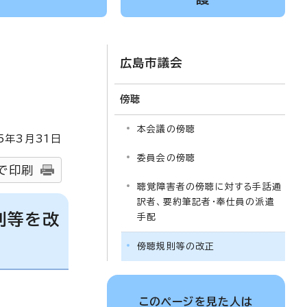
広島市議会
傍聴
本会議の傍聴
5
年3月
31
日
委員会の傍聴
で印刷
聴覚障害者の傍聴に対する手話通
訳者、要約筆記者・奉仕員の派遣
則等を改
手配
傍聴規則等の改正
このページを見た人は