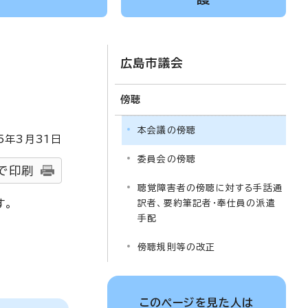
広島市議会
傍聴
本会議の傍聴
5
年3月
31
日
委員会の傍聴
で印刷
聴覚障害者の傍聴に対する手話通
す。
訳者、要約筆記者・奉仕員の派遣
手配
。
傍聴規則等の改正
このページを見た人は