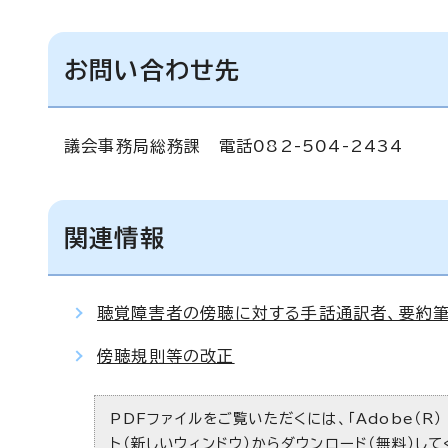
お問い合わせ先
議会事務局総務課 電話082-504-2434
関連情報
聴覚障害者の傍聴に対する手話通訳者、要約筆
傍聴規則等の改正
PDFファイルをご覧いただくには、「Adobe（R）
ト（新しいウィンドウ）
からダウンロード（無料）して