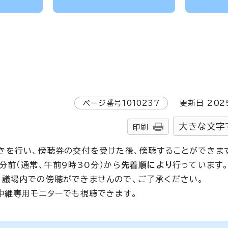
ページ番号
1010237
更新日
202
大きな文字
印刷
きを行い、傍聴券の交付を受けた後、傍聴することができま
前（通常、午前9時30分）から
先着順により
行っています
議場内での傍聴ができませんので、ご了承ください。
中継専用モニターでも視聴できます。