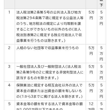
下
1
法人税法第2条第5号の公共法人及び地方
5万
5
税法第294条第7項に規定する公益法人等
円
万
のうち、地方税法の規定により均等割を課
円
することができないもの以外のもの(法人
税法別表第2に規定する独立行政法人で収
益事業を行うものは除きます。)
2
人格のない社団等で収益事業を行うもの
5万
5
円
万
円
3
一般社団法人及び一般財団法人(法人税法
5万
5
第2条第9号の2に規定する非営利型法人に
円
万
該当するものを除きます。)
円
4
保険業法に規定する相互会社以外の法人で
5万
5
資本金の額または出資金の額を有しないも
円
万
の(1から3までに掲げる法人を除きます。)
円
5
資本金等の額を有する法人で資本金等の額
12
5
が1,000万円以下であるもの
万円
万