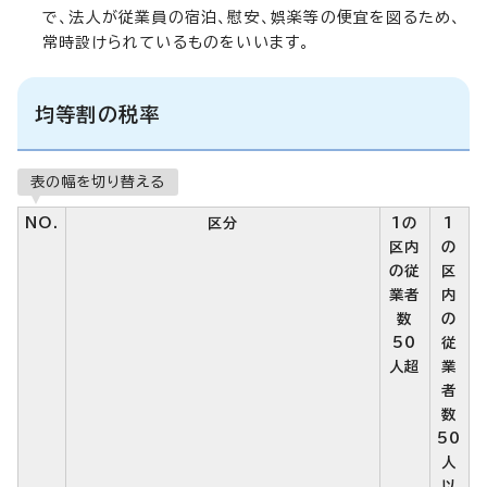
で、法人が従業員の宿泊、慰安、娯楽等の便宜を図るため、
常時設けられているものをいいます。
均等割の税率
表の幅を切り替える
NO.
区分
1の
1
区内
の
の従
区
業者
内
数
の
50
従
人超
業
者
数
50
人
以