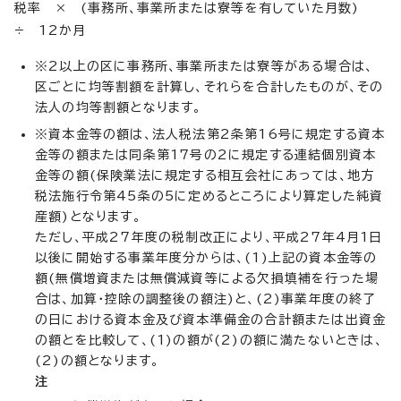
税率 × (事務所、事業所または寮等を有していた月数)
÷ 12か月
※2以上の区に事務所、事業所または寮等がある場合は、
区ごとに均等割額を計算し、それらを合計したものが、その
法人の均等割額となります。
※資本金等の額は、法人税法第2条第16号に規定する資本
金等の額または同条第17号の2に規定する連結個別資本
金等の額(保険業法に規定する相互会社にあっては、地方
税法施行令第45条の5に定めるところにより算定した純資
産額)となります。
ただし、平成27年度の税制改正により、平成27年4月1日
以後に開始する事業年度分からは、(1)上記の資本金等の
額(無償増資または無償減資等による欠損填補を行った場
合は、加算・控除の調整後の額注)と、(2)事業年度の終了
の日における資本金及び資本準備金の合計額または出資金
の額とを比較して、(1)の額が(2)の額に満たないときは、
(2)の額となります。
注