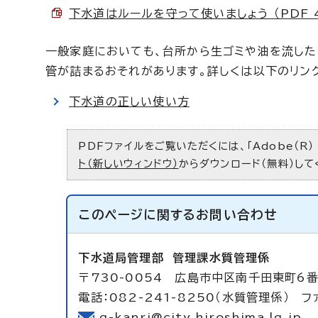
下水道はルールを守って使いましょう （PDF 4
一般家庭においても、台所から生ゴミや油を流した
管が詰まるおそれがあります。詳しくは以下のリン
下水道の正しい使い方
PDFファイルをご覧いただくには、「Adobe（R）
ト（新しいウィンドウ）
からダウンロード（無料）して
このページに関する
お問い合わせ
下水道局管理部
管理課水質管理係
〒730-0054 広島市中区南千田東町6番
電話：082-241-8250（水質管理係） ファ
g-kanri@city.hiroshima.lg.jp