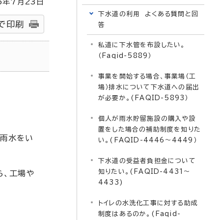
5
年7月
23
日
下水道の利用 よくある質問と回
で印刷
答
私道に下水管を布設したい。
（Faqid-5889）
事業を開始する場合、事業場（工
場）排水について下水道への届出
が必要か。(FAQID-5893）
個人が雨水貯留施設の購入や設
置をした場合の補助制度を知りた
は雨水をい
い。(FAQID-4446～4449）
下水道の受益者負担金について
知りたい。(FAQID-4431～
ら、工場や
4433)
トイレの水洗化工事に対する助成
制度はあるのか。(Faqid-