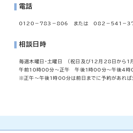
電話
0120－783－806 または 082－541－3
相談日時
毎週木曜日・土曜日 （祝日及び12月28日から1
午前10時00分～正午 午後1時00分～午後4時
※正午～午後1時00分は前日までに予約があれば