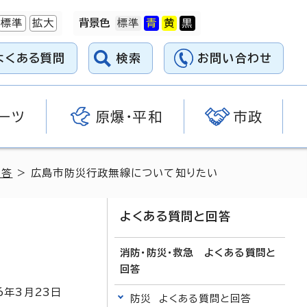
標準
拡大
背景色
よくある質問
検索
お問い合わせ
ーツ
原爆・平和
市政
回答
> 広島市防災行政無線について知りたい
よくある質問と回答
消防・防災・救急 よくある質問と
回答
6
年3月
23
日
防災 よくある質問と回答