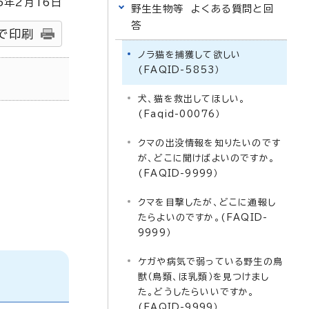
5
年2月
16
日
野生生物等 よくある質問と回
答
で印刷
ノラ猫を捕獲して欲しい
(FAQID-5853）
犬、猫を救出してほしい。
(Faqid-00076）
クマの出没情報を知りたいのです
が、どこに聞けばよいのですか。
(FAQID-9999）
クマを目撃したが、どこに通報し
たらよいのですか。(FAQID-
9999）
ケガや病気で弱っている野生の鳥
獣（鳥類、ほ乳類）を見つけまし
た。どうしたらいいですか。
(FAQID-9999）