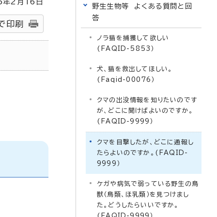
5
年2月
16
日
野生生物等 よくある質問と回
答
で印刷
ノラ猫を捕獲して欲しい
(FAQID-5853）
犬、猫を救出してほしい。
(Faqid-00076）
クマの出没情報を知りたいのです
が、どこに聞けばよいのですか。
(FAQID-9999）
クマを目撃したが、どこに通報し
たらよいのですか。(FAQID-
9999）
ケガや病気で弱っている野生の鳥
獣（鳥類、ほ乳類）を見つけまし
た。どうしたらいいですか。
(FAQID-9999）