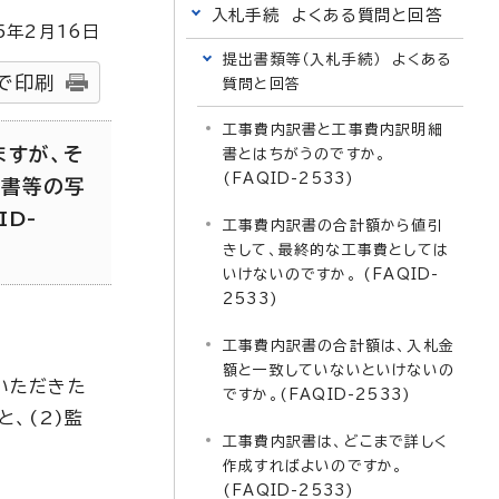
入札手続 よくある質問と回答
5
年2月
16
日
提出書類等（入札手続） よくある
で印刷
質問と回答
工事費内訳書と工事費内訳明細
ますが、そ
書とはちがうのですか。
(FAQID-2533)
約書等の写
D-
工事費内訳書の合計額から値引
きして、最終的な工事費としては
いけないのですか。 (FAQID-
2533)
工事費内訳書の合計額は、入札金
額と一致していないといけないの
いただきた
ですか。(FAQID-2533)
、(2)監
工事費内訳書は、どこまで詳しく
作成すればよいのですか。
(FAQID-2533)