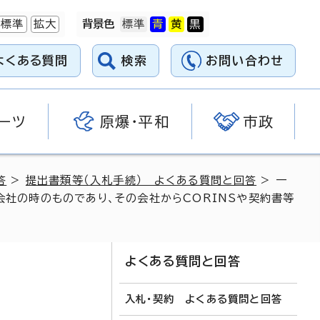
標準
拡大
背景色
よくある質問
検索
お問い合わせ
ーツ
原爆・平和
市政
答
>
提出書類等（入札手続） よくある質問と回答
> 一
社の時のものであり、その会社からCORINSや契約書等
よくある質問と回答
入札・契約 よくある質問と回答