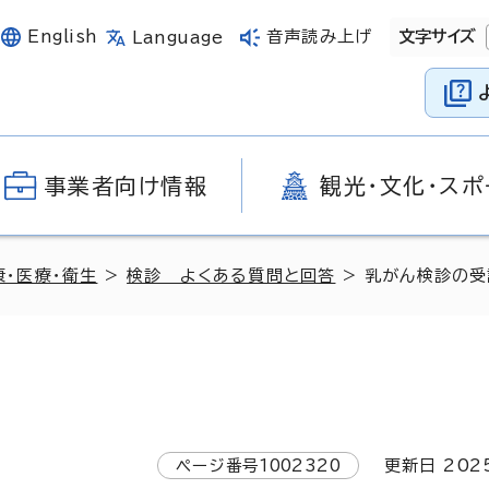
English
音声読み上げ
文字サイズ
Language
事業者向け情報
観光・文化・スポ
康・医療・衛生
>
検診 よくある質問と回答
> 乳がん検診の受診
ページ番号
1002320
更新日
202