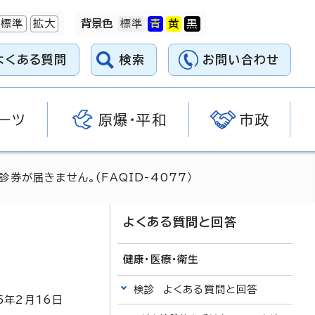
標準
拡大
背景色
よくある質問
検索
お問い合わせ
ーツ
原爆・平和
市政
券が届きません。(FAQID-4077）
よくある質問と回答
健康・医療・衛生
検診 よくある質問と回答
5
年2月
16
日