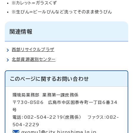
※カレット=ガラスくず
※生びん=ビールびんなど洗ってそのまま使うびん
関連情報
西部リサイクルプラザ
北部資源選別センター
このページに関する
お問い合わせ
環境局業務部
業務第一課庶務係
〒730-8586 広島市中区国泰寺町一丁目6番34
号
電話：082-504-2219（庶務係） ファクス：082-
504-2229
gyomu1@city.hiroshima.lg.jp