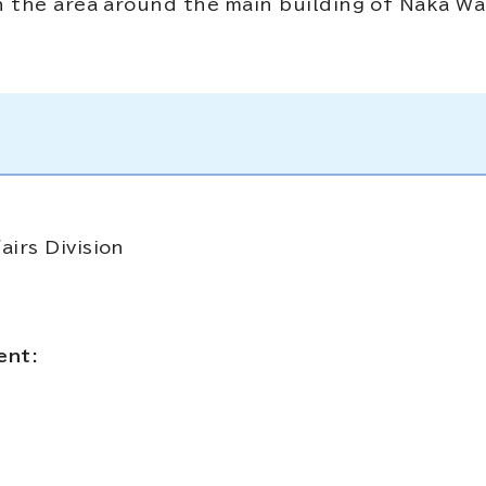
in the area around the main building of Naka W
irs Division
ent: