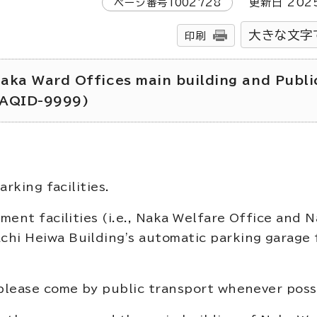
ページ番号
1002728
更新日
202
大きな文字
印刷
aka Ward Offices main building and Publi
FAQID-9999)
arking facilities.
tment facilities (i.e., Naka Welfare Office and 
hi Heiwa Building's automatic parking garage 
 please come by public transport whenever poss