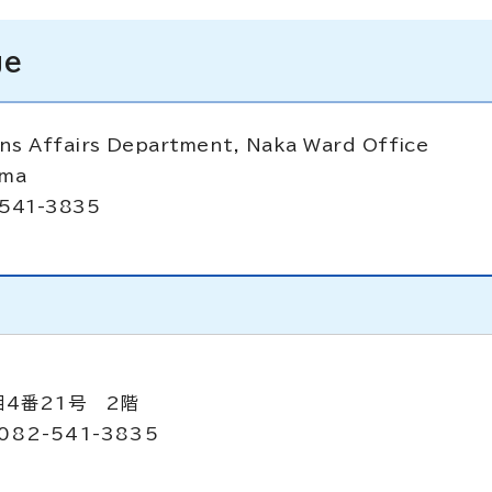
ge
ens Affairs Department, Naka Ward Office
ima
-541-3835
目4番21号 2階
082-541-3835