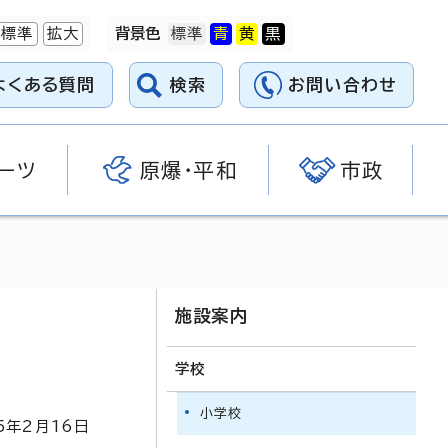
標準
拡大
背景色
よくある質問
検索
お問い合わせ
ーツ
原爆・平和
市政
施設案内
学校
小学校
5
年2月
16
日