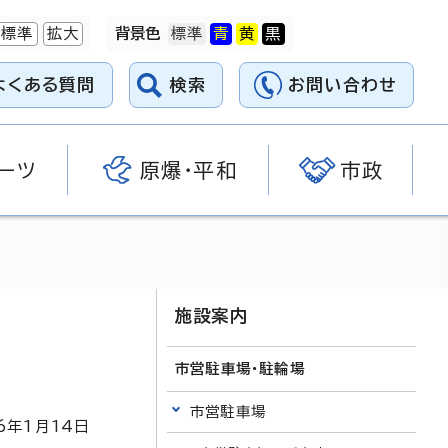
標準
拡大
背景色
よくある質問
検索
お問い合わせ
ーツ
原爆・平和
市政
施設案内
市営駐車場・駐輪場
市営駐車場
6
年1月
14
日