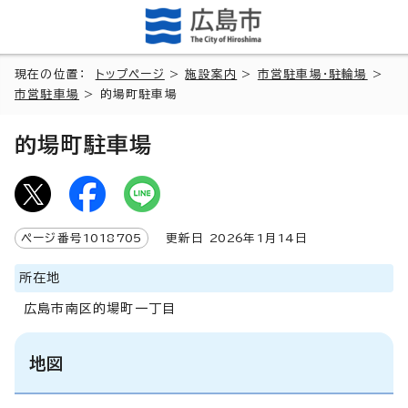
現在の位置：
トップページ
>
施設案内
>
市営駐車場・駐輪場
>
市営駐車場
> 的場町駐車場
的場町駐車場
ページ番号
1018705
更新日
2026
年1月
14
日
所在地
広島市南区的場町一丁目
地図