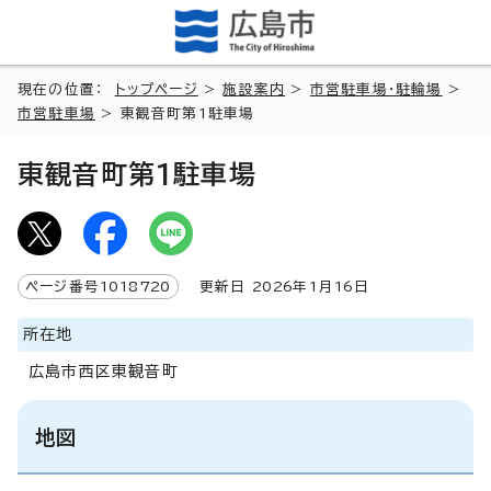
現在の位置：
トップページ
>
施設案内
>
市営駐車場・駐輪場
>
市営駐車場
> 東観音町第1駐車場
東観音町第1駐車場
ページ番号
1018720
更新日
2026
年1月
16
日
所在地
広島市西区東観音町
地図