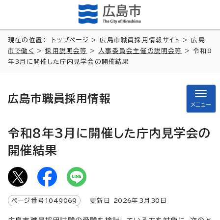
現在の位置：
トップページ
>
広島市職員採用情報サイト
>
広島
市で働く
>
採用説明会等
>
人事委員会主催の説明会等
> 令和8
年3月に開催した庁内見学会の開催結果
広島市職員採用情報
メニュー
令和8年3月に開催した庁内見学会の
開催結果
ページ番号
1049069
更新日
2026
年3月
30
日