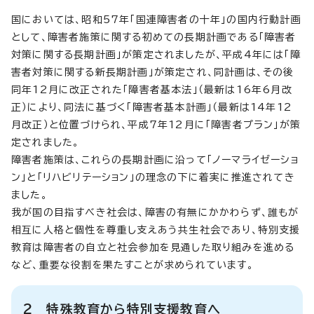
国においては、昭和57年「国連障害者の十年」の国内行動計画
として、障害者施策に関する初めての長期計画である「障害者
対策に関する長期計画」が策定されましたが、平成4年には「障
害者対策に関する新長期計画」が策定され、同計画は、その後
同年12月に改正された「障害者基本法」（最新は16年6月改
正）により、同法に基づく「障害者基本計画」（最新は14年12
月改正）と位置づけられ、平成7年12月に「障害者プラン」が策
定されました。
障害者施策は、これらの長期計画に沿って「ノーマライゼーショ
ン」と「リハビリテーション」の理念の下に着実に推進されてき
ました。
我が国の目指すべき社会は、障害の有無にかかわらず、誰もが
相互に人格と個性を尊重し支えあう共生社会であり、特別支援
教育は障害者の自立と社会参加を見通した取り組みを進める
など、重要な役割を果たすことが求められています。
2 特殊教育から特別支援教育へ