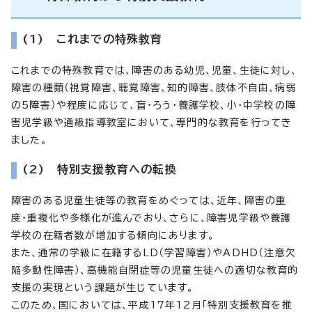
(1) これまでの特殊教育
これまでの特殊教育では、障害のある幼児、児童、生徒に対し、
障害の種類（視覚障害、聴覚障害、知的障害、肢体不自由、病弱
の5障害）や程度に応じて、盲・ろう・養護学校、小・中学校の障
害児学級や通級指導教室において、専門的な教育を行ってき
ました。
(2) 特別支援教育への転換
障害のある児童生徒等の教育をめぐっては、近年、障害の重
度・重複化や多様化が進んでおり、さらに、障害児学級や養護
学校の在籍者数が増加する傾向にあります。
また、通常の学級に在籍するLD（学習障害）やADHD（注意欠
陥多動性障害）、高機能自閉症等の児童生徒への適切な教育的
支援の実現という課題が生じています。
このため、国においては、平成17年12月「特別支援教育を推