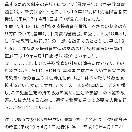
進するための制度の在り方について（最終報告）」（中央教育審
議会）などを受けるとともに、平成16年12月に「発達障害者支
援法」（平成17年4月1日施行）が公布されました。
平成17年12月には「特別支援教育を推進するための制度の在
り方について（答申）」（中央教育審議会）を受け、平成18年4月
に「学校教育法施行規則の一部」を改正するとともに、平成18
年6月には特別支援教育推進のための「学校教育法の一部改
正」（平成19年4月1日施行）が公布されました。
改正法は、これまでの特殊教育の対象の障害だけでなく、その
対象でなかったLD、ADHD、高機能自閉症も含めて障害のあ
る児童生徒の自立や社会参加に向けた主体的な取り組みを支
援するという視点に立ち、その一人一人の教育的ニーズを把握
し、この児童生徒の持てる力を高め、生活や学習上の困難を改
善または克服するために、適切な教育を通じて必要な支援を行
うことを目指しています。
注 広島市立及び広島県立の「養護学校」の名称は、学校教育法
の改正（平成19年4月1日施行）に伴い、平成19年4月1日か