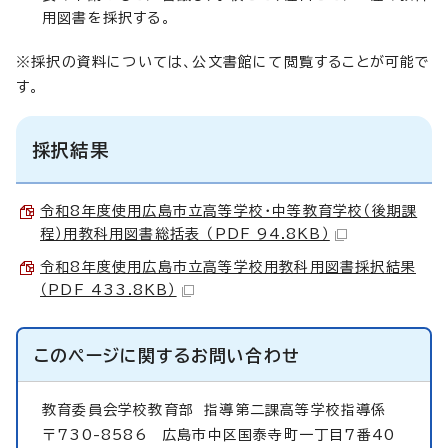
用図書を採択する。
※採択の資料については、公文書館にて閲覧することが可能で
す。
採択結果
令和8年度使用広島市立高等学校・中等教育学校（後期課
程）用教科用図書総括表 （PDF 94.8KB）
令和8年度使用広島市立高等学校用教科用図書採択結果
（PDF 433.8KB）
このページに関する
お問い合わせ
教育委員会学校教育部
指導第二課高等学校指導係
〒730-8586 広島市中区国泰寺町一丁目7番40