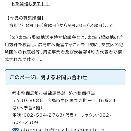
トを開催します！！
【作品の募集期間】
令和7年8月1日（金曜日）から9月30日（火曜日）まで
（※）東部市場跡地活用検討協議会とは、東部市場跡地の活
用方針を検討し、広島市へ提言することを目的に、安芸区の地
域団体の代表者等、周辺事業者及び安芸郡4町の代表者で構
成された団体です。
このページに関する
お問い合わせ
都市整備局都市機能調整部
跡地整備担当
〒730-8586 広島市中区国泰寺町一丁目6番34
号（本庁舎6階）
電話：082-504-2763（代表） ファクス：082-
504-2309
atochiseibi@city.hiroshima.lg.jp