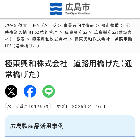
現在の位置：
トップページ
>
事業者向け情報
>
都市整備
>
公
共事業の情報化と技術管理
>
広島製産品
>
広島製産品（建設資
材）一覧表
>
極東興和株式会社
> 極東興和株式会社 道路用橋
げた（通常橋げた）
極東興和株式会社 道路用橋げた（通
常橋げた）
ページ番号
1012579
更新日
2025
年2月
16
日
広島製産品活用事例