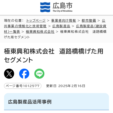
現在の位置：
トップページ
>
事業者向け情報
>
都市整備
>
公
共事業の情報化と技術管理
>
広島製産品
>
広島製産品（建設資
材）一覧表
>
極東興和株式会社
> 極東興和株式会社 道路橋橋
げた用セグメント
極東興和株式会社 道路橋橋げた用
セグメント
ページ番号
1012577
更新日
2025
年2月
16
日
広島製産品活用事例