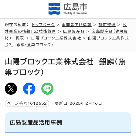
現在の位置：
トップページ
>
事業者向け情報
>
都市整備
>
公
共事業の情報化と技術管理
>
広島製産品
>
広島製産品（建設資
材）一覧表
>
山陽ブロック工業株式会社
> 山陽ブロック工業株式
会社 銀鱗（魚巣ブロック）
山陽ブロック工業株式会社 銀鱗（魚
巣ブロック）
ページ番号
1012652
更新日
2025
年2月
16
日
広島製産品活用事例