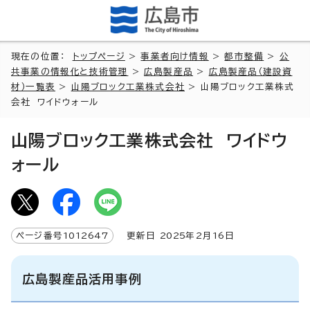
現在の位置：
トップページ
>
事業者向け情報
>
都市整備
>
公
共事業の情報化と技術管理
>
広島製産品
>
広島製産品（建設資
材）一覧表
>
山陽ブロック工業株式会社
> 山陽ブロック工業株式
会社 ワイドウォール
山陽ブロック工業株式会社 ワイドウ
ォール
ページ番号
1012647
更新日
2025
年2月
16
日
広島製産品活用事例