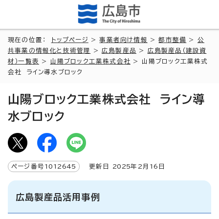
現在の位置：
トップページ
>
事業者向け情報
>
都市整備
>
公
共事業の情報化と技術管理
>
広島製産品
>
広島製産品（建設資
材）一覧表
>
山陽ブロック工業株式会社
> 山陽ブロック工業株式
会社 ライン導水ブロック
山陽ブロック工業株式会社 ライン導
水ブロック
ページ番号
1012645
更新日
2025
年2月
16
日
広島製産品活用事例