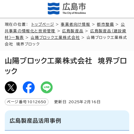
現在の位置：
トップページ
>
事業者向け情報
>
都市整備
>
公
共事業の情報化と技術管理
>
広島製産品
>
広島製産品（建設資
材）一覧表
>
山陽ブロック工業株式会社
> 山陽ブロック工業株式
会社 境界ブロック
山陽ブロック工業株式会社 境界ブロ
ック
ページ番号
1012650
更新日
2025
年2月
16
日
広島製産品活用事例