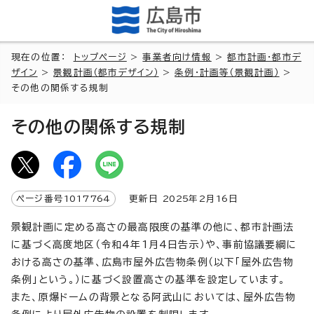
現在の位置：
トップページ
>
事業者向け情報
>
都市計画・都市デ
ザイン
>
景観計画（都市デザイン）
>
条例・計画等（景観計画）
>
その他の関係する規制
その他の関係する規制
ページ番号
1017764
更新日
2025
年2月
16
日
景観計画に定める高さの最高限度の基準の他に、都市計画法
に基づく高度地区（令和4年1月4日告示）や、事前協議要綱に
おける高さの基準、広島市屋外広告物条例（以下「屋外広告物
条例」という。）に基づく設置高さの基準を設定しています。
また、原爆ドームの背景となる阿武山においては、屋外広告物