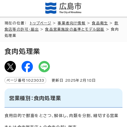
現在の位置：
トップページ
>
事業者向け情報
>
食品衛生
>
飲
食店等の許可・届出
>
食品営業施設の基準とモデル図面
> 食肉
処理業
食肉処理業
ページ番号
1023033
更新日
2025
年2月
18
日
営業種別：食肉処理業
食用目的で獣畜をとさつ、解体し、肉類を分割、細切する営業