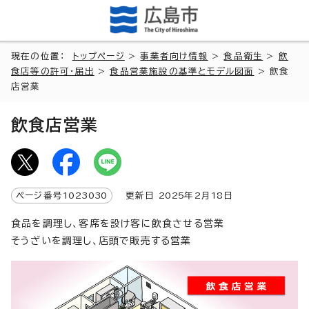
現在の位置：
トップページ
>
事業者向け情報
>
食品衛生
>
飲
食店等の許可・届出
>
食品営業施設の基準とモデル図面
> 飲食
店営業
飲食店営業
ページ番号
1023030
更新日
2025
年2月
18
日
食品を調理し、客席を設け客に飲食させる営業
そうざいを調理し、店頭で販売する営業