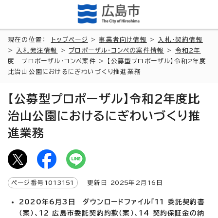
現在の位置：
トップページ
>
事業者向け情報
>
入札・契約情報
>
入札発注情報
>
プロポーザル・コンペの案件情報
>
令和2年
度 プロポーザル・コンペ案件
> 【公募型プロポーザル】令和2年度
比治山公園におけるにぎわいづくり推進業務
【公募型プロポーザル】令和2年度比
治山公園におけるにぎわいづくり推
進業務
ページ番号
1013151
更新日
2025
年2月
16
日
2020年6月3日 ダウンロードファイル「11 委託契約書
（案）、12 広島市委託契約約款（案）、14 契約保証金の納