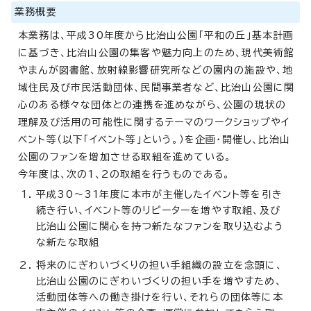
業務概要
本業務は、平成30年度から比治山公園「平和の丘」基本計画
に基づき、比治山公園の集客や魅力向上のため、現代美術館
やまんが図書館、放射線影響研究所などの園内の施設や、地
域住民及び市民活動団体、民間事業者など、比治山公園に関
心のある様々な団体との連携を進めながら、公園の現状の
理解及び活用の可能性に関するテーマのワークショップやイ
ベント等（以下「イベント等」という。）を企画・開催し、比治山
公園のファンを増加させる取組を進めている。
今年度は、次の1、2の取組を行うものである。
平成30～31年度に本市が主催したイベント等を引き
続き行い、イベント等のリピーターを増やす取組、及び
比治山公園に関心を持つ新たなファンを取り込むよう
な新たな取組
将来のにぎわいづくりの担い手組織の設立を念頭に、
比治山公園のにぎわいづくりの担い手を増やすため、
活動団体等への働き掛けを行い、それらの団体等に本