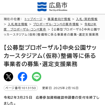
現在の位置：
トップページ
>
事業者向け情報
>
入札・契約情報
>
入札発注情報
>
プロポーザル・コンペの案件情報
>
令和2年
度 プロポーザル・コンペ案件
> 【公募型プロポーザル】中央公園サ
ッカースタジアム（仮称）整備等に係る事業者の募集・選定支援業務
【公募型プロポーザル】中央公園サッ
カースタジアム（仮称）整備等に係る
事業者の募集・選定支援業務
ページ番号
1013150
更新日
2025
年2月
16
日
令和2年3月25日 応募参加資格確認申請書の受付を終了し
ました。