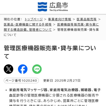
現在の位置：
トップページ
>
事業者向け情報
>
医薬品販売等
>
医薬品・医療機器に関する手続等
>
医療機器等販売業・貸与業に
関する構造設備、管理者について
> 管理医療機器販売業・貸与業
について
管理医療機器販売業・貸与業につい
て
ページ番号
1020240
更新日
2025
年2月
27
日
家庭用電気マッサージ器、家庭用電気治療器、補聴器、電子
血圧計
等の管理医療機器に分類される医療機器の販売や
貸与を行うときには、あらかじめ、営業所ごとに管理医療