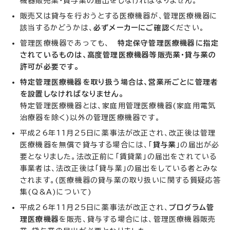
機器販売業・貸与業の届出をしなければなりません。
販売又は貸与を行おうとする医療機器が、管理医療機器に
該当するかどうかは、
必ずメーカーにご確認
ください。
管理医療機器であっても、
特定保守管理医療機器に指定
されているものは、高度管理医療機器等販売業・貸与業の
許可が必要です。
特定管理医療機器を取り扱う場合は、営業所ごとに管理者
を設置しなければなりません。
特定管理医療機器とは、家庭用管理医療機器(家庭用電気
治療器を除く)以外の管理医療機器です。
平成26年11月25日に薬事法が改正され、改正後は管理
医療機器を無償で貸与する場合には、「
貸与業
」の届出が必
要となりました。法改正前に「賃貸業」の届出をされている
事業者は、法改正後は「貸与業」の届出をしている者とみな
されます。(医療機器の貸与業の取り扱いに関する質疑応答
集(Q&A)について)
平成26年11月25日に薬事法が改正され、
プログラム管
理医療機器
を販売、貸与する場合には、管理医療機器販売