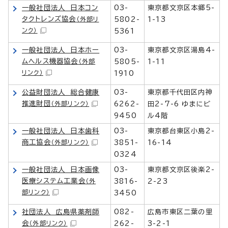
一般社団法人 日本コン
03-
東京都文京区本郷5-
タクトレンズ協会
（外部リ
5802-
1-13
ンク）
5361
一般社団法人 日本ホー
03-
東京都文京区湯島4-
ムヘルス機器協会
（外部
5805-
1-11
リンク）
1910
公益財団法人 総合健康
03-
東京都千代田区内神
推進財団
（外部リンク）
6262-
田2-7-6 ゆまにビ
9450
ル4階
一般社団法人 日本歯科
03-
東京都台東区小島2-
商工協会
（外部リンク）
3851-
16-14
0324
一般社団法人 日本画像
03-
東京都文京区後楽2-
医療システム工業会
（外
3816-
2-23
部リンク）
3450
社団法人 広島県薬剤師
082-
広島市東区二葉の里
会
（外部リンク）
262-
3-2-1