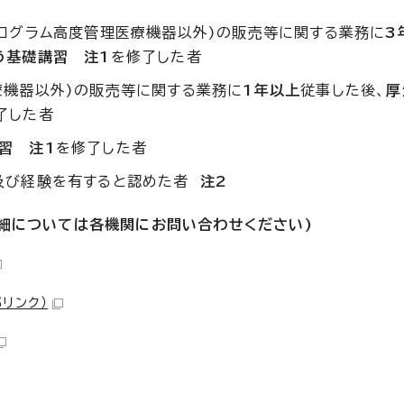
プログラム高度管理医療機器以外)の販売等に関する業務に
3
う基礎講習 注1
を修了した者
療機器以外)の販売等に関する業務に
1年以上
従事した後、
厚
了した者
講習
注1
を修了した者
及び経験を有すると認めた者
注2
細については各機関にお問い合わせください)
部リンク）