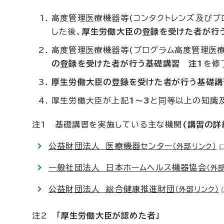
高度管理医療機器等(コンタクトレンズ及び
した後、
厚生労働大臣の登録を受けた者が行
高度管理医療機器等(プログラム高度管理医
の登録を受けた者が行う基礎講習
注1
を修
厚生労働大臣の登録を受けた者が行う基礎
厚生労働大臣が上記
1～3
と同等以上の知識
注1 基礎講習を実施している主な機関
(講習の詳
公益財団法人 医療機器センター
（外部リンク）
一般社団法人 日本ホームヘルス機器協会
（外
公益財団法人 総合健康推進財団
（外部リンク）
注2
「厚生労働大臣が認めた者」