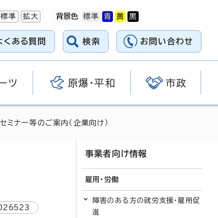
標準
拡大
背景色
よくある質問
検索
お問い合わせ
ーツ
原爆・平和
市政
 セミナー等のご案内（企業向け）
事業者向け情報
雇用・労働
障害のある方の就労支援・雇用促
026523
進