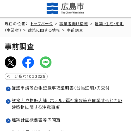
現在の位置：
トップページ
>
事業者向け情報
>
建築・住宅・宅地
（事業者）
>
建築に関する情報
> 事前調査
事前調査
ページ番号
1033225
確認申請等台帳記載事項証明書（台帳証明）の交付
飲食店や物販店舗、ホテル、福祉施設等を開業するときの
建築物に関する注意事項
建築計画概要書等の閲覧