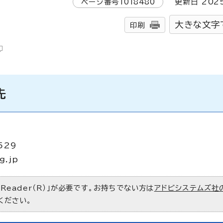
ページ番号
1018480
更新日
202
大きな文字
印刷
先
529
g.jp
 Reader（R）」が必要です。お持ちでない方は
アドビシステムズ社
ください。