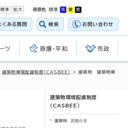
標準
拡大
背景色
よくある質問
検索
お問い合わせ
ーツ
原爆・平和
市政
>
建築物環境配慮制度（CASBEE）
> 建築物 建築物環
建築物環境配慮制度
（CASBEE）
建築物 お知らせ