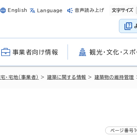
English
音声読み上げ
文字サイズ
Language
事業者向け情報
観光・文化・スポ
住宅・宅地（事業者）
>
建築に関する情報
>
建築物の維持管理
ページ番号
1