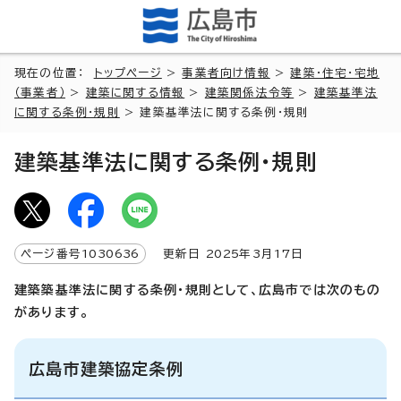
現在の位置：
トップページ
>
事業者向け情報
>
建築・住宅・宅地
（事業者）
>
建築に関する情報
>
建築関係法令等
>
建築基準法
に関する条例・規則
> 建築基準法に関する条例・規則
建築基準法に関する条例・規則
ページ番号
1030636
更新日
2025
年3月
17
日
建築築基準法に関する条例・規則として、広島市では次のもの
があります。
広島市建築協定条例