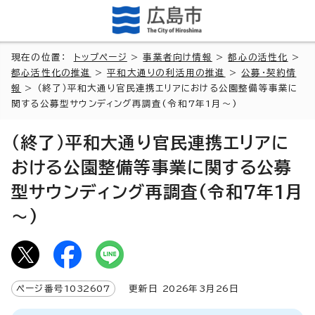
現在の位置：
トップページ
>
事業者向け情報
>
都心の活性化
>
都心活性化の推進
>
平和大通りの利活用の推進
>
公募・契約情
報
> （終了）平和大通り官民連携エリアにおける公園整備等事業に
関する公募型サウンディング再調査(令和7年1月～)
（終了）平和大通り官民連携エリアに
おける公園整備等事業に関する公募
型サウンディング再調査(令和7年1月
～)
ページ番号
1032607
更新日
2026
年3月
26
日