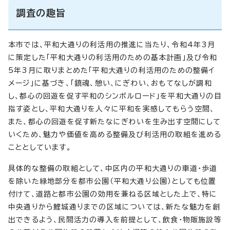
調査の趣旨
本市では、平和大通りの利活用の推進に当たり、令和4年3月
に策定した「平和大通りの利活用のための基本計画」及び令和
5年3月に取りまとめた「平和大通りの利活用のための整備イ
メージ」に基づき、「鎮魂、憩い、にぎわい、おもてなしが調和
し、都心の回遊を促す平和のシンボルロード」を平和大通りの目
指す姿とし、平和大通りを人々に平和を実感してもらう空間、
また、都心の回遊を促す新たなにぎわいを生み出す空間にして
いくため、魅力や価値を高める整備及び利活用の取組を進める
こととしています。
具体的な整備の取組として、中区内の平和大通りの車道・歩道
を除いた緑地部分を都市公園（平和大通り公園）としても位置
付けて、道路と都市公園の効用を兼ねる区域とした上で、特に
中央通りから鯉城通りまでの区域については、新たな魅力を創
出できるよう、民間活力の導入を前提として、飲食・物販施設等