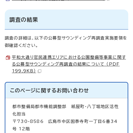
調査の結果
調査の詳細は、以下の公募型サウンディング再調査実施要領を
御確認ください。
平和大通り官民連携エリアにおける公園整備等事業に関す
る公募型サウンディング再調査の結果について （PDF
199.9KB）
このページに関する
お問い合わせ
都市整備局都市機能調整部
紙屋町・八丁堀地区活性
化担当
〒730-8586 広島市中区国泰寺町一丁目6番34
号 12階