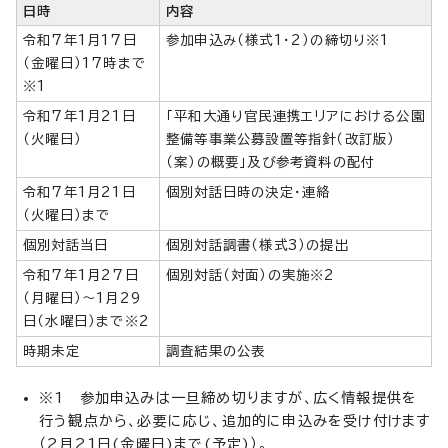
日時
内容
令和7年1月17日
参加申込み（様式1・2）の締切り※1
（金曜日）17時まで
※1
令和7年1月21日
「平和大通り官民連携エリアにおける公園
（火曜日）
整備等事業公募設置等指針（改訂版）
（案）の概要」及び参考資料の配付
令和7年1月21日
個別対話日時の決定・連絡
（火曜日）まで
個別対話当日
個別対話調書（様式3）の提出
令和7年1月27日
個別対話（対面）の実施※2
（月曜日）～1月29
日（水曜日）まで※2
時期未定
調査結果の公表
※1 参加申込みは一旦締め切りますが、広く情報提供を
行う観点から、必要に応じ、追加的に申込みを受け付けます
（2月21日(金曜日)まで(予定)）。