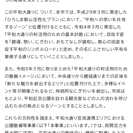
この平和大通りについて、本市では、平成29年3月に策定した
「ひろしま都心活性化プラン」において、“平和への思いを共有
するゾーン”と位置付けるとともに、令和4年3月に策定した
「平和大通りの利活用のための基本計画」において、目指す姿
を「鎮魂、憩い、にぎわい、おもてなしが調和し、都心の回遊を
促す平和のシンボルロード」と定め、その名にふさわしい平和を
象徴する通りにしていくこととしました。
また、令和5年3月に取りまとめた「平和大通りの利活用のため
の整備イメージ」において、中央通りから鯉城通りまでの区域を
「新たな魅力を創出するエリア」と位置付けた上で、多様なイベ
ント等が開催されるなど、持続的なにぎわいを創出し、市民は
もとより、平和記念公園を訪れる観光客などの人の流れを呼び
込むための拠点となるゾーンとすることとしました。
これらの方向性を踏まえ、平和大通り官民連携エリアにおける
公園整備等事業（以下「本事業」といいます。）では、民間活力を
最大限に活用し、平和大通りの意味合い・機能に配慮した上で、