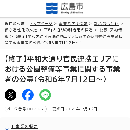
現在の位置：
トップページ
>
事業者向け情報
>
都心の活性化
>
都心活性化の推進
>
平和大通りの利活用の推進
>
公募・契約情
報
> 【終了】平和大通り官民連携エリアにおける公園整備等事業に
関する事業者の公募（令和6年7月12日～）
【終了】平和大通り官民連携エリアに
おける公園整備等事業に関する事業
者の公募（令和6年7月12日～）
ページ番号
1013132
更新日
2025
年2月
16
日
1 事業の概要