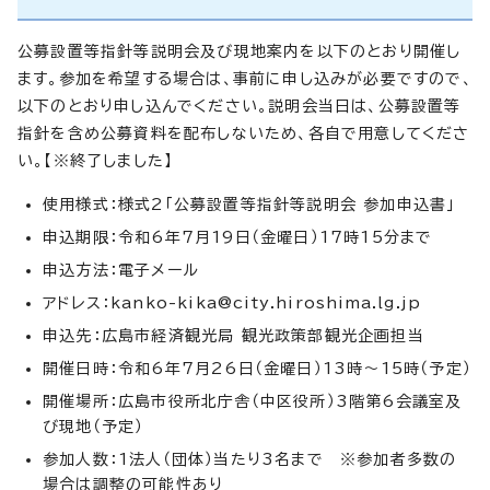
公募設置等指針等説明会及び現地案内を以下のとおり開催し
ます。参加を希望する場合は、事前に申し込みが必要ですので、
以下のとおり申し込んでください。説明会当日は、公募設置等
指針を含め公募資料を配布しないため、各自で用意してくださ
い。【※終了しました】
使用様式：様式2「公募設置等指針等説明会 参加申込書」
申込期限：令和6年7月19日（金曜日）17時15分まで
申込方法：電子メール
アドレス：
kanko-kika@city.hiroshima.lg.jp
申込先：広島市経済観光局 観光政策部観光企画担当
開催日時：令和6年7月26日（金曜日）13時～15時（予定）
開催場所：広島市役所北庁舎（中区役所）3階第6会議室及
び現地（予定）
参加人数：1法人（団体）当たり3名まで ※参加者多数の
場合は調整の可能性あり