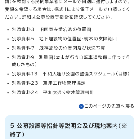
請）を検討する民間事業者にメールで個別に送付しますので、
受領を希望する場合は、様式1により電子メールで申請してく
ださい。詳細は公募設置等指針を確認してください。
別添資料3 旧国泰寺愛宕池の位置図
別添資料5 地下埋設物の位置図・樹木の支障範囲
別添資料7 既存施設の位置図及び状況写真
別添資料9 測量図（本市が行う自転車道整備に伴って作
成したもの）
別添資料13 平和大通り公園の整備スケジュール（目標）
別添資料23 兼用工作物管理協定
別添資料24 平和大通り樹木管理指針
このページの先頭へ戻る
5 公募設置等指針等説明会及び現地案内（※
終了）