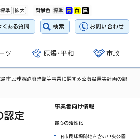
標準
拡大
背景色
よくある質問
検索
お問い合わせ
ーツ
原爆・平和
市政
広島市民球場跡地整備等事業に関する公募設置等計画の認
事業者向け情報
の認定
都心の活性化
旧市民球場跡地を含む中央公園