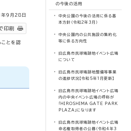
の今後の活用
1
年9月
28
日
中央公園の今後の活用に係る基
本方針（令和2年3月）
で印刷
中央公園内の公共施設の集約化
等に係る方向性
ることを認
旧広島市民球場跡地イベント広場
について
旧広島市民球場跡地整備等事業
の進捗状況【令和5年1月更新】
旧広島市民球場跡地イベント広場
内の中央イベント広場の呼称が
「HIROSHIMA GATE PARK
PLAZA」になります
旧広島市民球場跡地イベント広場
命名権取得者の公募（令和4年3